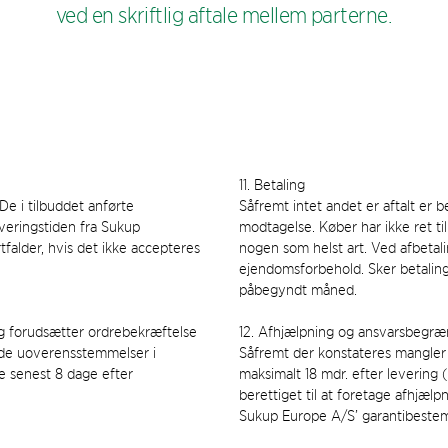
ved en skriftlig aftale mellem parterne.
11. Betaling
 De i tilbuddet anførte
Såfremt intet andet er aftalt er 
veringstiden fra Sukup
modtagelse. Køber har ikke ret ti
falder, hvis det ikke accepteres
nogen som helst art. Ved afbetal
ejendomsforbehold. Sker betaling
påbegyndt måned.
og forudsætter ordrebekræftelse
12. Afhjælpning og ansvarsbegræ
nde uoverensstemmelser i
Såfremt der konstateres mangler v
 senest 8 dage efter
maksimalt 18 mdr. efter levering 
berettiget til at foretage afhjælp
Sukup Europe A/S’ garantibestem