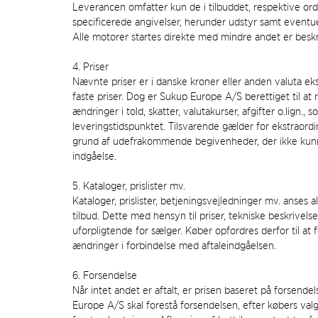
Leverancen omfatter kun de i tilbuddet, respektive ord
specificerede angivelser, herunder udstyr samt eventuel
Alle motorer startes direkte med mindre andet er besk
4. Priser
Nævnte priser er i danske kroner eller anden valuta e
faste priser. Dog er Sukup Europe A/S berettiget til at 
ændringer i told, skatter, valutakurser, afgifter o.lign., 
leveringstidspunktet. Tilsvarende gælder for ekstraordi
grund af udefrakommende begivenheder, der ikke kunn
indgåelse.
5. Kataloger, prislister mv.
Kataloger, prislister, betjeningsvejledninger mv. anses 
tilbud. Dette med hensyn til priser, tekniske beskrivelse
uforpligtende for sælger. Køber opfordres derfor til at
ændringer i forbindelse med aftaleindgåelsen.
6. Forsendelse
Når intet andet er aftalt, er prisen baseret på forsende
Europe A/S skal forestå forsendelsen, efter købers valg