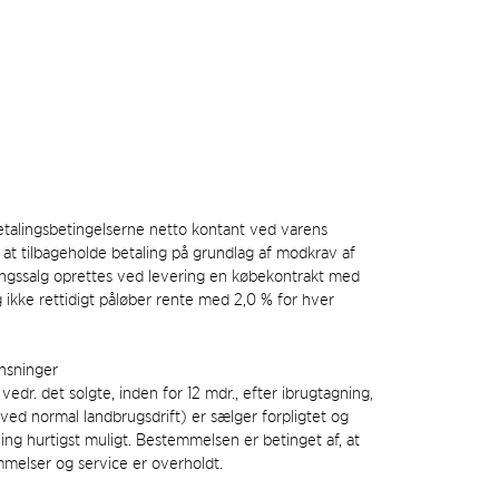
betalingsbetingelserne netto kontant ved varens
l at tilbageholde betaling på grundlag af modkrav af
ingssalg oprettes ved levering en købekontrakt med
 ikke rettidigt påløber rente med 2,0 % for hver
nsninger
edr. det solgte, inden for 12 mdr., efter ibrugtagning,
(ved normal landbrugsdrift) er sælger forpligtet og
ning hurtigst muligt. Bestemmelsen er betinget af, at
melser og service er overholdt.