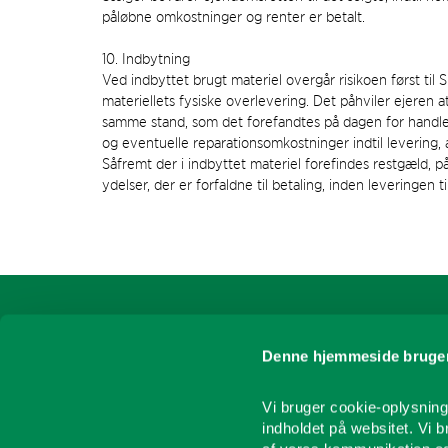
påløbne omkostninger og renter er betalt.
10. Indbytning
Ved indbyttet brugt materiel overgår risikoen først ti
materiellets fysiske overlevering. Det påhviler ejeren a
samme stand, som det forefandtes på dagen for handle
og eventuelle reparationsomkostninger indtil levering, 
Såfremt der i indbyttet materiel forefindes restgæld, på
ydelser, der er forfaldne til betaling, inden leveringen 
Sukup Europe A/S
PRODUKTER
Denne hjemmeside bruger
Siloer og udstyr
Mimersvej 5
DK-8722 Hedensted
Blæsere, olieovne og kal
Vi bruger cookie-oplysninge
Kornrensning og transp
Tel. +45 75 68 53 11
indholdet på websitet. Vi 
Snegl og transport