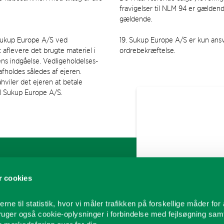
fravigelser til NLM 94 er gælden
gældende.
l Sukup Europe A/S ved
19. Sukup Europe A/S er kun ansv
t aflevere det brugte materiel i
ordrebekræftelse.
ns indgåelse. Vedligeholdelses-
afholdes således af ejeren.
hviler det ejeren at betale
til Sukup Europe A/S.
FIND MEDARBEJDER
GENVEJE
 cookies
Salg
Brochurer
oriferer
Aftersales/Service
Manualer & Vejle
rne til statistik, hvor vi måler trafikken på forskellige måder for 
ortudstyr
Projektafdeling
Virksomhedsprofi
bruger også cookie-oplysninger i forbindelse med fejlsøgning sam
Lager
Vores kunder