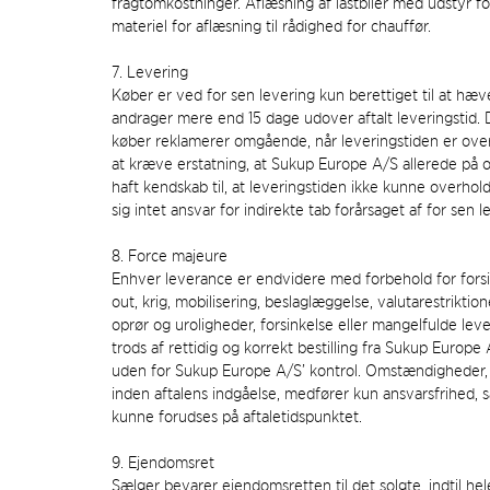
fragtomkostninger. Aflæsning af lastbiler med udstyr for
materiel for aflæsning til rådighed for chauffør.
7. Levering
Køber er ved for sen levering kun berettiget til at hæv
andrager mere end 15 dage udover aftalt leveringstid. 
køber reklamerer omgående, når leveringstiden er over
at kræve erstatning, at Sukup Europe A/S allerede på 
haft kendskab til, at leveringstiden ikke kunne overho
sig intet ansvar for indirekte tab forårsaget af for sen l
8. Force majeure
Enhver leverance er endvidere med forbehold for forsin
out, krig, mobilisering, beslaglæggelse, valutarestriktion
oprør og uroligheder, forsinkelse eller mangelfulde le
trods af rettidig og korrekt bestilling fra Sukup Europe
uden for Sukup Europe A/S’ kontrol. Omstændigheder, 
inden aftalens indgåelse, medfører kun ansvarsfrihed, 
kunne forudses på aftaletidspunktet.
9. Ejendomsret
Sælger bevarer ejendomsretten til det solgte, indtil h