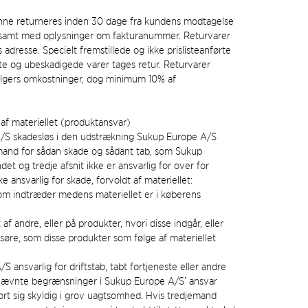
nne returneres inden 30 dage fra kundens modtagelse
 samt med oplysninger om fakturanummer. Returvarer
rs adresse. Specielt fremstillede og ikke prislisteanførte
gte og ubeskadigede varer tages retur. Returvarer
ælgers omkostninger, dog minimum 10% af
 af materiellet (produktansvar)
/S skadesløs i den udstrækning Sukup Europe A/S
mand for sådan skade og sådant tab, som Sukup
et og tredje afsnit ikke er ansvarlig for over for
 ansvarlig for skade, forvoldt af materiellet:
 som indtræder medens materiellet er i køberens
 af andre, eller på produkter, hvori disse indgår, eller
øsøre, som disse produkter som følge af materiellet
/S ansvarlig for driftstab, tabt fortjeneste eller andre
ævnte begrænsninger i Sukup Europe A/S’ ansvar
jort sig skyldig i grov uagtsomhed. Hvis tredjemand