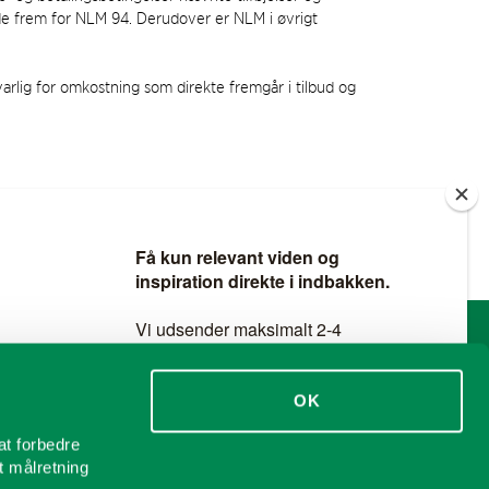
de frem for NLM 94. Derudover er NLM i øvrigt
arlig for omkostning som direkte fremgår i tilbud og
SOCIALE MEDIER
Følg os på Facebook
OK
dninger
Følg os på Linkedin
at forbedre
l
t målretning
Følg os på YouTube