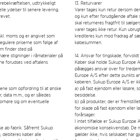
rebekræftelsen, udtrykkeligt
13. Returvarer
le ydelser til senere levering.
Varer tages kun retur dersom de
revet.
og kun efter forudgående aftale
skal returneres fragtfrit til sælge
varer tages ikke retur. Kun ubru
kskl. moms og er angivet som
krediteres kun mod fradrag af s
regulere priserne som følge af
købesummen.
som finder sted på
nære stigninger i råmaterialer på
14. Ansvar for tingskade, forvoldt
e forudses ved aftalens
Køber skal holde Sukup Europe A
pålægges ansvar over for tredje
Europe A/S efter dette punkts and
køberen. Sukup Europe A/S er ikke
alene som opfordring til at ønske
a) på fast ejendom eller løsøre,
r, data m.m., og er således
besiddelse.
 forhøre sig om eventuelle
b) på produkter, der er fremstillet
for skade på fast ejendom eller l
forårsager.
I intet tilfælde er Sukup Europe A
lse ab fabrik. Såfremt Sukup
økonomiske konsekvenstab. De n
, debiteres køber alle
gælder ikke, hvis selskabet har g