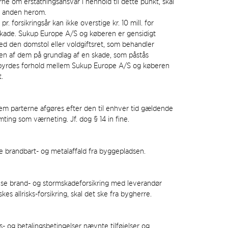
e om erstatningsansvar i henhold til dette punkt, skal
n anden herom.
 forsikringsår kan ikke overstige kr. 10 mill. for
skade. Sukup Europe A/S og køberen er gensidigt
 ved den domstol eller voldgiftsret, som behandler
d en af dem på grundlag af en skade, som påstås
ndbyrdes forhold mellem Sukup Europe A/S og køberen
t.
 parterne afgøres efter den til enhver tid gældende
ing som værneting. Jf. dog § 14 in fine.
fe brandbart- og metalaffald fra byggepladsen.
lse brand- og stormskadeforsikring med leverandør
 allrisks-forsikring, skal det ske fra bygherre.
- og betalingsbetingelser nævnte tilføjelser og