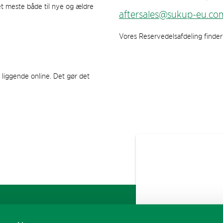
t meste både til nye og ældre
aftersales@sukup-eu.co
Vores Reservedelsafdeling finde
 liggende online. Det gør det
FIND MEDARBEJDER
GENVEJE