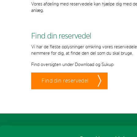
Vores afdeling med reservedele kan hjælpe dig med de
anlæg.
Find din reservedel
Vi har de fleste oplysninger omkring vores reservedele
nemmere for dig, at finde den del som du skal bruge.
Find oversigten under Download og Sukup
Find din reservedel
Sukup Europe A/S
PRODUKTER