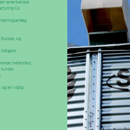
 den amerikanske
cturing Co.
ntørringsanlæg,
p Europe, og
idligere.
dyrende mellemled,
s kunder
.
 og en vigtig