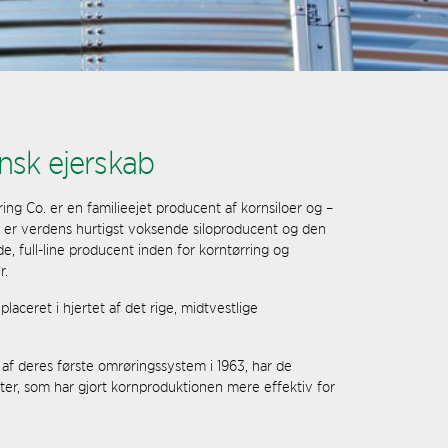
nsk ejerskab
ng Co. er en familieejet producent af kornsiloer og –
 er verdens hurtigst voksende siloproducent og den
de, full-line producent inden for korntørring og
r.
aceret i hjertet af det rige, midtvestlige
 af deres første omrøringssystem i 1963, har de
kter, som har gjort kornproduktionen mere effektiv for