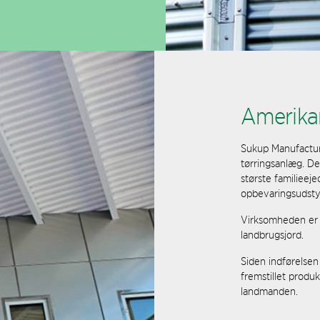
Amerika
Sukup Manufacturi
tørringsanlæg. De
største familieeje
opbevaringsudsty
Virksomheden er pl
landbrugsjord.
Siden indførelsen
fremstillet produ
landmanden.