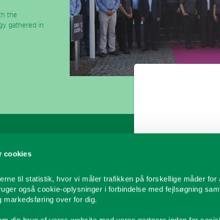
th the
gy gathered in
FIND MEDARBEJDER
GENVEJE
 cookies
Salg
Brochurer
oriferer
Aftersales/Service
Manualer & Vejle
rne til statistik, hvor vi måler trafikken på forskellige måder for 
ortudstyr
Projektafdeling
Virksomhedsprofi
bruger også cookie-oplysninger i forbindelse med fejlsøgning sam
Lager
Vores kunder
 markedsføring over for dig.
Administration
Nyheder
Direktion
Ledige stillinger