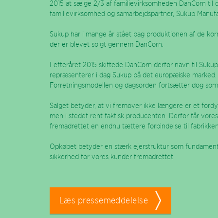
2015 at sælge 2/3 af familievirksomheden DanCorn til
familievirksomhed og samarbejdspartner, Sukup Manufa
Sukup har i mange år stået bag produktionen af de kor
der er blevet solgt gennem DanCorn.
I efteråret 2015 skiftede DanCorn derfor navn til Suku
repræsenterer i dag Sukup på det europæiske marked.
Forretningsmodellen og dagsorden fortsætter dog som t
Salget betyder, at vi fremover ikke længere er et for
men i stedet rent faktisk producenten. Derfor får vore
fremadrettet en endnu tættere forbindelse til fabrikken
Opkøbet betyder en stærk ejerstruktur som fundament
sikkerhed for vores kunder fremadrettet.
Læs pressemeddelelse