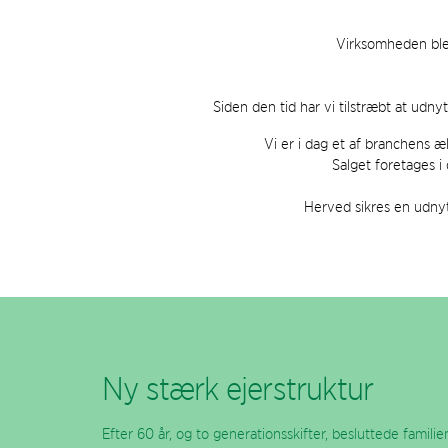
Virksomheden blev
Siden den tid har vi tilstræbt at udn
Vi er i dag et af branchens 
Salget foretages i
Herved sikres en udnyt
Ny stærk ejerstruktur
Efter 60 år, og to generationsskifter, besluttede familie