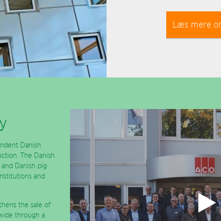
Læs mere o
y
endent Danish
uction. The Danish
l and Danish pig
nstitutions and
hens the sale of
wide through a