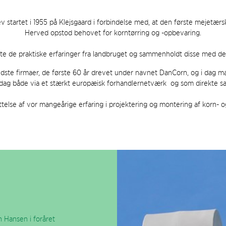
 startet i 1955 på Klejsgaard i forbindelse med, at den første mejetærsk
Herved opstod behovet for korntørring og -opbevaring.
ytte de praktiske erfaringer fra landbruget og sammenholdt disse med de
ældste firmaer, de første 60 år drevet under navnet DanCorn, og i dag 
 dag både via et stærkt europæisk forhandlernetværk og som direkte sal
telse af vor mangeårige erfaring i projektering og montering af korn- 
n Hansen i foråret