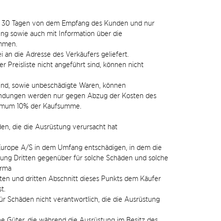
n 30 Tagen von dem Empfang des Kunden und nur
g sowie auch mit Information über die
mmen.
an die Adresse des Verkäufers geliefert.
er Preisliste nicht angeführt sind, können nicht
sind, sowie unbeschädigte Waren, können
endungen werden nur gegen Abzug der Kosten des
inimum 10% der Kaufsumme.
en, die die Ausrüstung verursacht hat
 Europe A/S in dem Umfang entschädigen, in dem die
ung Dritten gegenüber für solche Schäden und solche
irma
en und dritten Abschnitt dieses Punkts dem Käufer
t.
ür Schäden nicht verantwortlich, die die Ausrüstung
e Güter, die während die Ausrüstung im Besitz des