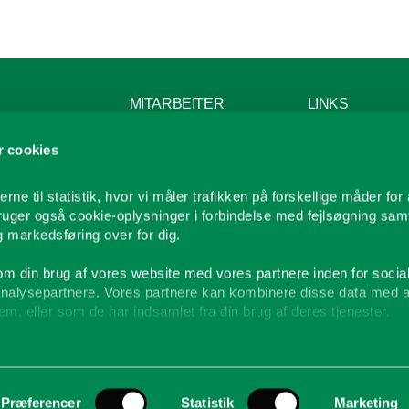
MITARBEITER
LINKS
SUCHEN
r
Kontakt
 cookies
Verkauf
metauscher
Kataloge
Service
Förderanlagen
Handbücher & Le
rne til statistik, hvor vi måler trafikken på forskellige måder for 
Projektabteilung
Firmenprofil
bruger også cookie-oplysninger i forbindelse med fejlsøgning sam
Lager
Unsere Kunden
 markedsføring over for dig.
Buchhaltung
Ersatzteile
Geschäftsleitung
en
Geschäftsbeding
om din brug af vores website med vores partnere inden for socia
Sukup Europe GmbH
nalysepartnere. Vores partnere kan kombinere disse data med 
Sukup Europe Ltd
em, eller som de har indsamlet fra din brug af deres tjenester.
okies, hvis du fortsætter med at anvende vores hjemmeside.
Præferencer
Statistik
Marketing