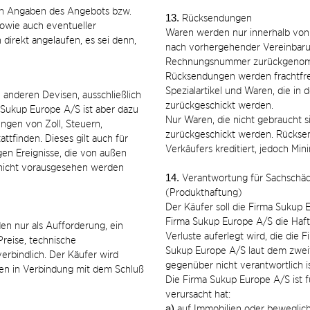
rten Angaben des Angebots bzw.
13.
Rücksendungen
sowie auch eventueller
Waren werden nur innerhalb vo
direkt angelaufen, es sei denn,
nach vorhergehender Vereinbarun
Rechnungsnummer zurückgeno
Rücksendungen werden frachtfrei 
Spezialartikel und Waren, die in d
 anderen Devisen, ausschließlich
zurückgeschickt werden.
 Sukup Europe A/S ist aber dazu
Nur Waren, die nicht gebraucht 
ungen von Zoll, Steuern,
zurückgeschickt werden. Rücks
ttfinden. Dieses gilt auch für
Verkäufers kreditiert, jedoch M
en Ereignisse, die von außen
 nicht vorausgesehen werden
14.
Verantwortung für Sachschäd
(Produkthaftung)
Der Käufer soll die Firma Sukup
Firma Sukup Europe A/S die Haft
den nur als Aufforderung, ein
Verluste auferlegt wird, die die F
reise, technische
Sukup Europe A/S laut dem zweit
erbindlich. Der Käufer wird
gegenüber nicht verantwortlich is
gen in Verbindung mit dem Schluß
Die Firma Sukup Europe A/S ist f
verursacht hat:
a)
auf Immobilien oder beweglich