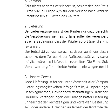
6.
Versand
Falls nichts anderes vereinbart ist, basiert sich der Pre
Firma Sukup Europe A/S für den Versand nach Wahl des
Frachtspesen zu Lasten des Käufers.
7.
Lieferung
Bei Lieferverzögerung ist der Käufer nur dazu berechti
die Verzögerung mehr als 15 Tage außer der vereinbarte
es eine Bedingung, dass der Käufer sofort über die Fri
reklamiert.
Der Entschädigungsanspruch ist davon abhängig, dass
schon zu dem Zeitpunkt der Auftragsbestätigung davon
möglich wäre, die Lieferzeit einzuhalten. Die Firma 
Verantwortung für indirekte Verluste, die wegen des L
8.
Höhere Gewalt
Jede Lieferung ist ferner unter Vorbehalt aller Verspä
Lieferungsmöglichkeiten infolge Streiks, Aussperrungen
Beschlagnahmen, Devisenbewirtschaftungen, Transport
Unruhen, Verzögerungen oder mangelhafter Lieferung s
ungeachtet der rechtzeitigen und korrekten Bestellun
A/S oder anderer Ursachen außerhalb der Kontrolle d