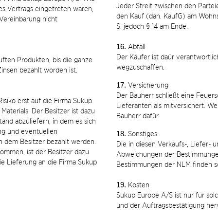
Jeder Streit zwischen den Parte
s Vertrags eingetreten waren,
den Kauf (dän. KaufG) am Wohnsit
r Vereinbarung nicht
S. jedoch § 14 am Ende.
16.
Abfall
Der Käufer ist daür verantwortlic
uften Produkten, bis die ganze
wegzuschaffen.
nsen bezahlt worden ist.
17.
Versicherung
Der Bauherr schließt eine Feue
isiko erst auf die Firma Sukup
Lieferanten als mitversichert. We
aterials. Der Besitzer ist dazu
Bauherr dafür.
tand abzuliefern, in dem es sich
ng und eventuellen
18.
Sonstiges
n dem Besitzer bezahlt werden.
Die in diesen Verkaufs-, Liefer
kommen, ist der Besitzer dazu
Abweichungen der Bestimmungen
die Lieferung an die Firma Sukup
Bestimmungen der NLM finden 
19.
Kosten
Sukup Europe A/S ist nur für sol
und der Auftragsbestätigung he