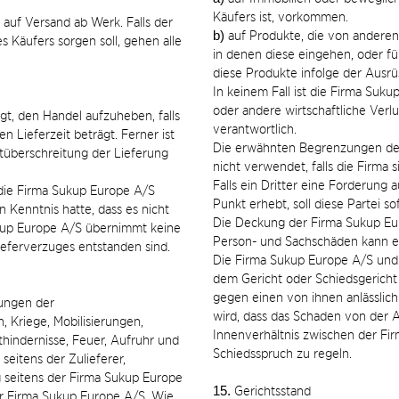
Käufers ist, vorkommen.
is auf Versand ab Werk. Falls der
b)
auf Produkte, die von anderen
 Käufers sorgen soll, gehen alle
in denen diese eingehen, oder fü
diese Produkte infolge der Ausr
In keinem Fall ist die Firma Suk
oder andere wirtschaftliche Ver
gt, den Handel aufzuheben, falls
verantwortlich.
n Lieferzeit beträgt. Ferner ist
Die erwähnten Begrenzungen der
stüberschreitung der Lieferung
nicht verwendet, falls die Firma 
Falls ein Dritter eine Forderung
 die Firma Sukup Europe A/S
Punkt erhebt, soll diese Partei so
 Kenntnis hatte, dass es nicht
Die Deckung der Firma Sukup Eur
Sukup Europe A/S übernimmt keine
Person- und Sachschäden kann ei
ieferverzuges entstanden sind.
Die Firma Sukup Europe A/S und de
dem Gericht oder Schiedsgericht
gegen einen von ihnen anlässlic
tungen der
wird, dass das Schaden von der A
, Kriege, Mobilisierungen,
Innenverhältnis zwischen der F
hindernisse, Feuer, Aufruhr und
Schiedsspruch zu regeln.
eitens der Zulieferer,
g seitens der Firma Sukup Europe
15.
Gerichtsstand
er Firma Sukup Europe A/S. Wie