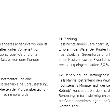
11.
Zahlung
s anderes angeführt worden ist.
Falls nichts anders vereinbart is
elten unter Vorbehalt von
Empfang der Ware. Der Käufer ha
kup Europe A/S und unter
irgendwelcher Gegenforderung. B
, falls es von dem Kunden
einen Kaufvertrag mit Eigentumsv
rechtzeitig eingeht, laufen 2,0 
12.
Behebung und Haftungsbesc
s betrachtet und eine
Falls Mängel betreffend den Kau
st deshalb eine Voraussetzung.
höchstens 18 Monate nach der Li
heiten der Auftragsbestätigung
Betrieb) konstatiert werden, ist 
e nach Empfang der
Behebung so bald wie möglich v
die Garantiebestimmungen und W
worden sind.