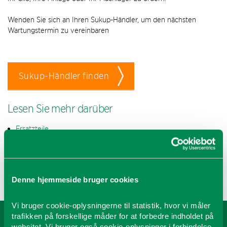
Wenden Sie sich an Ihren Sukup-Händler, um den nächsten
Wartungstermin zu vereinbaren
Sukup-Händler finden
Lesen Sie mehr darüber
Ersatzteile
Geschäftsbedingungen
Gewährleistung
Denne hjemmeside bruger cookies
Vi bruger cookie-oplysningerne til statistik, hvor vi måler
trafikken på forskellige måder for at forbedre indholdet på
Sukup Europe A/S
websitet. Vi bruger også cookie-oplysninger i forbindelse